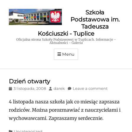
Szkoła
Podstawowa im.
Tadeusza
Kościuszki - Tuplice
Oficjalna strona Szkoły Podstawowej w Tuplicach. Informacje -
Aktualności - Galeria
Menu
Dzień otwarty
Posted
Author
3 listopada, 2008
darek
Leave a comment
on
4 listopada nasza szkoła jak co miesiąc zaprasza
rodziców. Można porozmawiać z nauczycielami i
wychowawcami. Zapraszamy serdecznie.
Categories
Uncategorized