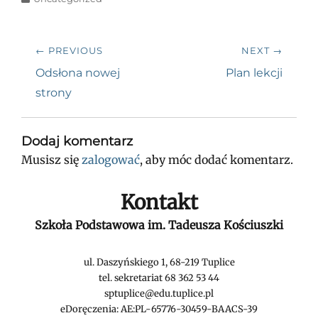
Nawigacja
← PREVIOUS
NEXT →
wpisu
Previous
Next
Odsłona nowej
Plan lekcji
post:
post:
strony
Dodaj komentarz
Musisz się
zalogować
, aby móc dodać komentarz.
Kontakt
Szkoła Podstawowa im. Tadeusza Kościuszki
ul. Daszyńskiego 1, 68-219 Tuplice
tel. sekretariat 68 362 53 44
sptuplice@edu.tuplice.pl
eDoręczenia: AE:PL-65776-30459-BAACS-39