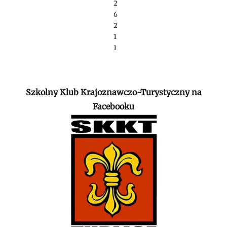
2
6
2
1
1
Szkolny Klub Krajoznawczo-Turystyczny na
Facebooku