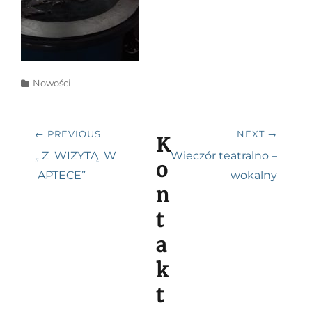
Categories
Nowości
Nawigacja
← PREVIOUS
NEXT →
K
wpisu
Previous
Next
„ Z WIZYTĄ W
Wieczór teatralno –
o
post:
post:
APTECE”
wokalny
n
t
a
k
t