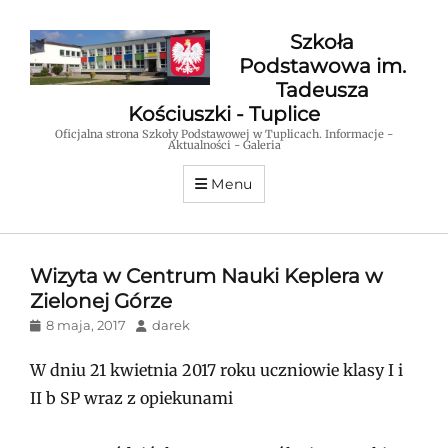
Szkoła
Podstawowa im.
Tadeusza
Kościuszki - Tuplice
Oficjalna strona Szkoły Podstawowej w Tuplicach. Informacje -
Aktualności - Galeria
Menu
Wizyta w Centrum Nauki Keplera w
Zielonej Górze
Posted
Author
8 maja, 2017
darek
on
W dniu 21 kwietnia 2017 roku uczniowie klasy I i
II b SP wraz z opiekunami